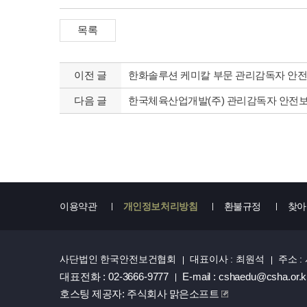
이전 글
한화솔루션 케미칼 부문 관리감독자 안
다음 글
한국체육산업개발(주) 관리감독자 안전
이용약관
개인정보처리방침
환불규정
찾아
사단법인 한국안전보건협회
대표이사 : 최원석
주소 
대표전화 : 02-3666-9777
E-mail : cshaedu@csha.or.k
호스팅 제공자: 주식회사 맑은소프트